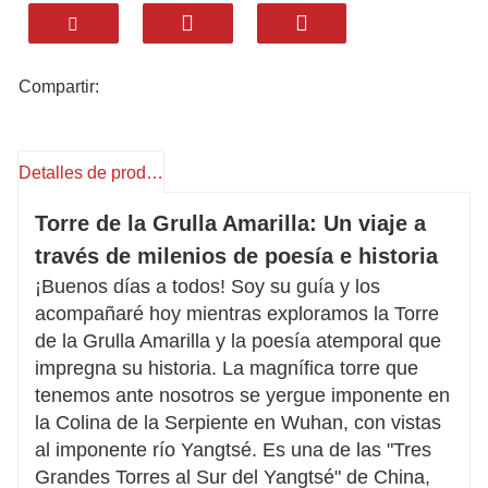
cultura y el sabor. Permítanos acompañarle en
un viaje inolvidable a la icónica Torre de la
Grulla Amarilla de Wuhan, un monumento con
Compartir:
más de 1800 años de historia.
Erigida en la Colina de la Serpiente con vistas
Detalles de producto
al río Yangtsé, esta maravilla arquitectónica
combina el antiguo diseño de estilo Chu con
Torre de la Grulla Amarilla: Un viaje a
impresionantes vistas panorámicas. Explore el
través de milenios de poesía e historia
legendario pasado de la torre, pasee por su
¡Buenos días a todos! Soy su guía y los
Galería de Poesía al aire libre, adornada con
acompañaré hoy mientras exploramos la Torre
de la Grulla Amarilla y la poesía atemporal que
versos de maestros de la dinastía Tang, y
impregna su historia. La magnífica torre que
saboree auténticos sabores locales como los
tenemos ante nosotros se yergue imponente en
fideos secos calientes y el pescado Wuchang al
la Colina de la Serpiente en Wuhan, con vistas
vapor.
al imponente río Yangtsé. Es una de las "Tres
Grandes Torres al Sur del Yangtsé" de China,