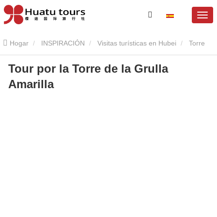
Hogar
INSPIRACIÓN
Visitas turísticas en Hubei
Torre
Tour por la Torre de la Grulla
de la grúa amarilla
Tour por la Torre de la Grulla Amarilla
Amarilla