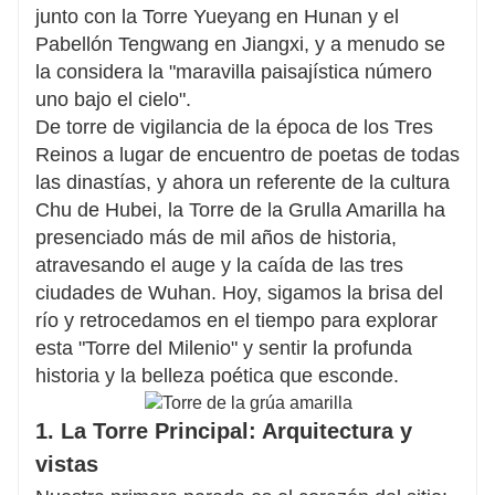
Ya seas un entusiasta de la historia, amante de
junto con la Torre Yueyang en Hunan y el
la poesía o un amante de la gastronomía,
Pabellón Tengwang en Jiangxi, y a menudo se
personalizaremos tu visita según tus intereses.
la considera la "maravilla paisajística número
uno bajo el cielo".
Desde visitas guiadas privadas hasta
De torre de vigilancia de la época de los Tres
experiencias culturales inmersivas, cada detalle
Reinos a lugar de encuentro de poetas de todas
está pensado para garantizar una aventura
las dinastías, y ahora un referente de la cultura
auténtica y sin complicaciones.
Chu de Hubei, la Torre de la Grulla Amarilla ha
presenciado más de mil años de historia,
Contáctanos para diseñar tu viaje perfecto a la
atravesando el auge y la caída de las tres
Torre de la Grulla Amarilla, donde la historia, la
ciudades de Wuhan. Hoy, sigamos la brisa del
poesía y la belleza se encuentran.
río y retrocedamos en el tiempo para explorar
esta "Torre del Milenio" y sentir la profunda
historia y la belleza poética que esconde.
1. La Torre Principal: Arquitectura y
vistas