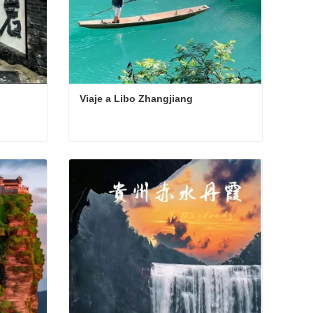
Viaje a Libo Zhangjiang
Viaje a Libo Zhangjiang
Contacta ahora