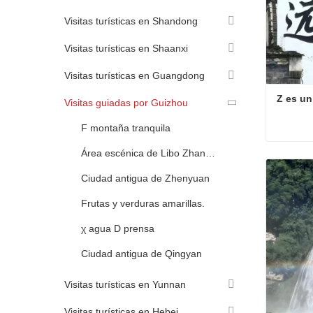
Visitas turísticas en Shandong
Visitas turísticas en Shaanxi
Visitas turísticas en Guangdong
Z es un
Visitas guiadas por Guizhou
F montaña tranquila
Área escénica de Libo Zhangjiang
Z es un
Contac
Ciudad antigua de Zhenyuan
Frutas y verduras amarillas.
χ agua D prensa
Ciudad antigua de Qingyan
Visitas turísticas en Yunnan
Visitas turísticas en Hebei