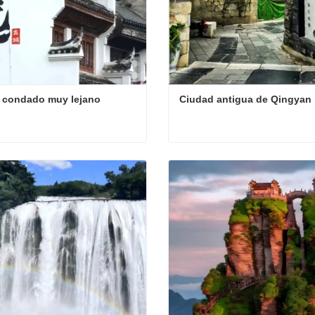
 condado muy lejano
Ciudad antigua de Qingyan
 condado muy lejano
Ciudad antigua de Qingyan
ta ahora
Contacta ahora