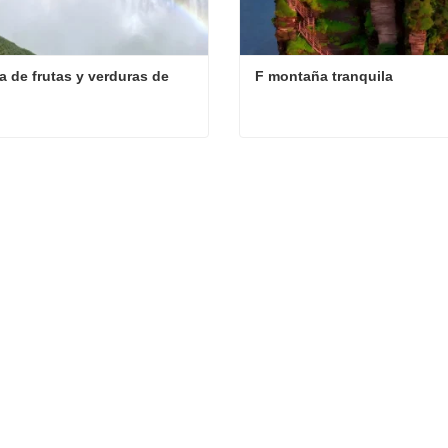
 de frutas y verduras de 
F montaña tranquila
Cascada de frutas y verduras de Huang
F montaña tranquila
ta ahora
Contacta ahora