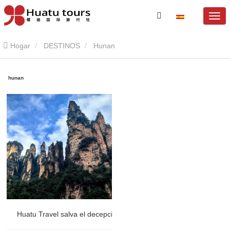
Hogar
DESTINOS
Hunan
hunan
Huatu Travel salva el decepcionante viaje a Zhangjiajie de una pa