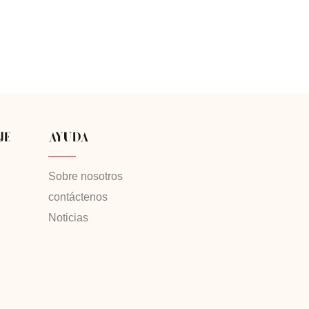
JE
AYUDA
Sobre nosotros
contáctenos
Noticias