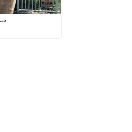
Lao
Lao
ta ahora