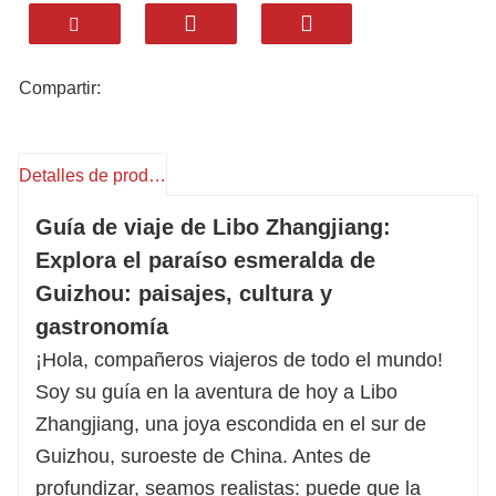
belleza: antiguos puentes de piedra,
espectaculares desfiladeros y frondosos
bosques kársticos. ¿Pero lo más destacado?
Compartir:
Nuestros auténticos festines locales: la
agridulce sopa de pescado Buyi, el aromático
arroz de bambú Yao y el vibrante arroz
Detalles de producto
glutinoso de cinco colores, todos elaborados
Guía de viaje de Libo Zhangjiang:
con ingredientes frescos de río y montaña.
Explora el paraíso esmeralda de
Garantizamos estancias acogedoras que se
Guizhou: paisajes, cultura y
adaptan a su estilo, desde alojamientos
gastronomía
boutique hasta resorts con vistas panorámicas.
Con años de experiencia, personalizamos cada
¡Hola, compañeros viajeros de todo el mundo!
detalle: rafting en el río Shuichun, exploración
Soy su guía en la aventura de hoy a Libo
de pueblos Yao o senderismo en el bosque
Zhangjiang, una joya escondida en el sur de
Maolan.
Guizhou, suroeste de China. Antes de
Deja que Huatu se encargue del resto. Reserva
profundizar, seamos realistas: puede que la