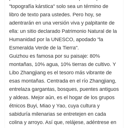
ya tu viaje personalizado a Libo y disfruta de
"topografía kárstica" solo sea un término de
comida deliciosa, estancias cómodas y
libro de texto para ustedes. Pero hoy, se
momentos inolvidables.
adentrarán en una versión viva y palpitante de
ella: un sitio declarado Patrimonio Natural de la
Humanidad por la UNESCO, apodado "la
Esmeralda Verde de la Tierra".
Guizhou es famosa por su paisaje: 80%
montañas, 10% agua, 10% tierras de cultivo. Y
Libo Zhangjiang es el tesoro más vibrante de
esas montañas. Centrada en el río Zhangjiang,
entrelaza gargantas, bosques, puentes antiguos
y aldeas. Mejor aún, es el hogar de los grupos
étnicos Buyi, Miao y Yao, cuya cultura y
sabiduría milenarias se entretejen en cada
colina y arroyo. Así que, relájese, adéntrese en