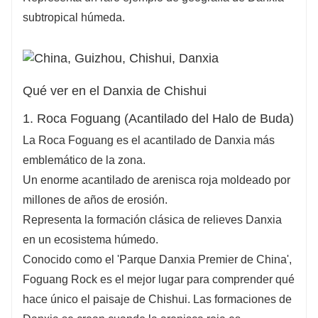
su ritmo. Saboree los sabores locales: la
subtropical húmeda.
picante olla caliente de pescado de Chishui, los
tiernos brotes de bambú estofados y el suave
vino de arroz. Deje que nuestro equipo elabore
su viaje perfecto por China, fusionando
Qué ver en el Danxia de Chishui
maravillas naturales, tesoros culturales y
1. Roca Foguang (Acantilado del Halo de Buda)
sabores auténticos. ¡Reserve su tour exclusivo
La Roca Foguang es el acantilado de Danxia más
ahora!
emblemático de la zona.
Un enorme acantilado de arenisca roja moldeado por
millones de años de erosión.
Representa la formación clásica de relieves Danxia
en un ecosistema húmedo.
Conocido como el 'Parque Danxia Premier de China',
Foguang Rock es el mejor lugar para comprender qué
hace único el paisaje de Chishui. Las formaciones de