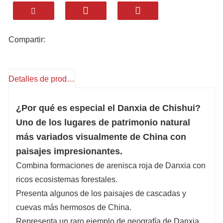
Mundial Natural de la UNESCO ubicado en la
ciudad de Chishui, provincia de Guizhou,
China. Es uno de los paisajes de relieve Danxia
más singulares del mundo, conocido por sus
Compartir:
llamativos acantilados de arenisca roja, densos
bosques subtropicales, cascadas, ríos y
cuevas.
Detalles de producto
A diferencia de las formaciones Danxia secas
de otras regiones, Chishui combina geología de
¿Por qué es especial el Danxia de Chishui?
roca roja con vegetación exuberante y
Uno de los lugares de patrimonio natural
abundantes sistemas de agua, creando un raro
más variados visualmente de China con
'ecosistema Danxia vivo'.
Es uno de los principales destinos naturales del
paisajes impresionantes.
suroeste de China para senderismo, fotografía
Combina formaciones de arenisca roja de Danxia con
y turismo ecológico.
ricos ecosistemas forestales.
Presenta algunos de los paisajes de cascadas y
Nos especializamos en viajes personalizados:
cuevas más hermosos de China.
combine Chishui con otros lugares escénicos
Representa un raro ejemplo de geografía de Danxia
de nivel 5A en varias provincias, adaptados a