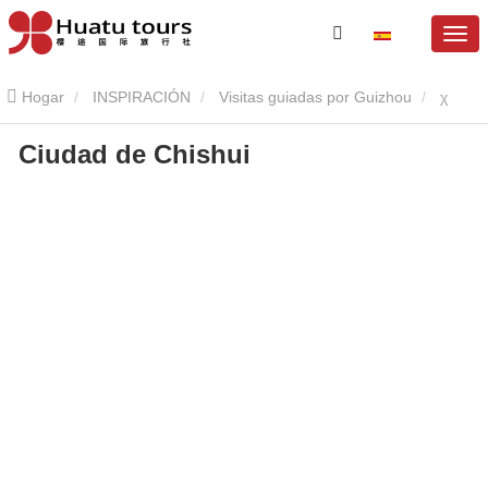
Hogar
INSPIRACIÓN
Visitas guiadas por Guizhou
χ
Ciudad de Chishui
agua D prensa
Ciudad de Chishui