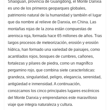
Shaoguan, provincia de Guangdong, el Monte Danxia
comienza un viaje extraordinario!
es uno de los primeros geoparques globales,
Estándar de catering: saboree las delicias locales.
patrimonio natural de la humanidad y también el lugar
Alojamiento Estándar: Hoteles locales de 4-5
que da nombre al relieve de Danxia, ​​en China. Las
estrellas.
montañas rojas de la zona están compuestas de
Selección de atracciones: combinaciones flexibles y
diseño de itinerarios profesionales.
arenisca roja, formada hace 65 millones de años. Tras
Estándar de transporte: múltiples opciones de
largos procesos de meteorización, erosión y erosión
vehículos adaptadas a sus necesidades.
hídrica, han formado una variedad de paisajes, como
Actividades de entretenimiento: Experiencias
acantilados rojos, bosques de cumbres, cañones,
culturales locales inmersivas con guía acompañante.
¿Necesitas más ideas de rutas? ¡Contacta
fortalezas y pilares de piedra, como un magnífico
directamente con atención al cliente!
pergamino rojo, que combina siete características:
grandeza, singularidad, peligro, elegancia, serenidad,
antigüedad e inmensidad. A continuación,
conozcamos los cinco principales lugares escénicos
del Monte Danxia y emprendamos este maravilloso
viaje que integra naturaleza y cultura.