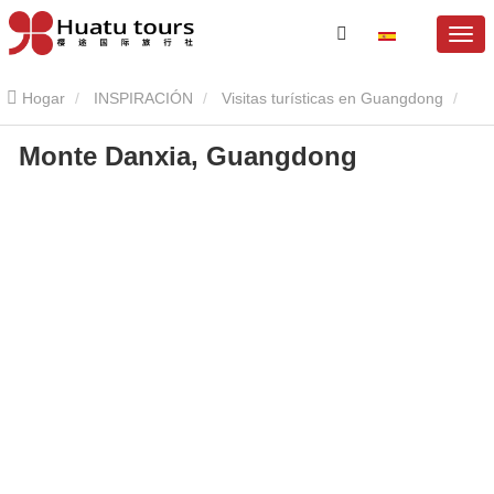
Hogar
INSPIRACIÓN
Visitas turísticas en Guangdong
Monte Danxia, ​​Guangdong
prensa de montaje D
Monte Danxia, ​​Guangdong