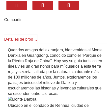
disfrutar libremente del senderismo, la escalada
o los cruceros nocturnos por el río Jinjiang.
Regístrese en el Monte Danxia: Admire las
Compartir:
mundialmente raras Piedras Yangyuan y
Yinyuan, explore el "Arca Biológica de China",
disfrute del legado del budismo Chan y su
Detalles de producto
encanto popular. Ofrece experiencias únicas al
Queridos amigos del extranjero, bienvenidos al Monte
aire libre, de ocio y de divulgación científica:
Danxia en Guangdong, conocido como el "Parque de
¡descubra las maravillas de la naturaleza y la
la Piedra Roja de China". Hoy soy su guía turístico en
cultura!
línea y es un gran honor para mí guiarlos a esta tierra
roja y secreta, tallada por la naturaleza durante más
El Monte Danxia, ​​una maravilla geológica
de 100 millones de años. Juntos, exploraremos los
mundial: Sus acantilados rojos y singulares
paisajes únicos del relieve de Danxia y
formaciones rocosas son incomparables a nivel
escucharemos las historias y leyendas culturales que
se esconden entre las rocas.
mundial, con una rica biodiversidad llena de
sorpresas, un profundo encanto cultural y
Ubicado en el condado de Renhua, ciudad de
diversas experiencias gratificantes. ¡Ven y