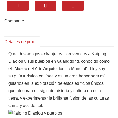
occidentales (columnas griegas, arcos
romanos). Más de 100 torres únicas.
3. Historias chinas de ultramar
Compartir:
Los kaiping trabajaron en EE. UU. y Canadá y
regresaron para construir diaolou y proteger a
sus familias. Cada uno tiene una historia de
Detalles de producto
amor y hogar.
Queridos amigos extranjeros, bienvenidos a Kaiping
4. Vistas tranquilas al campo
Diaolou y sus pueblos en Guangdong, conocido como
Diaolou con campos de arroz, estanques y
el "Museo del Arte Arquitectónico Mundial". Hoy soy
casas antiguas: la clásica y tranquila campiña
su guía turístico en línea y es un gran honor para mí
china.
guiarlos en la exploración de estos edificios únicos
Estándar de catering: saboree las delicias
que atesoran un siglo de historia y cultura en esta
locales.
tierra, y experimentar la brillante fusión de las culturas
Alojamiento Estándar: Hoteles locales de 4-5
china y occidental.
estrellas.
Selección de atracciones: combinaciones