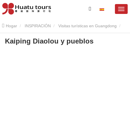
Hogar
INSPIRACIÓN
Visitas turísticas en Guangdong
Kaiping Diaolou y pueblos
Kaiping Diaolou
Capas de síntomas