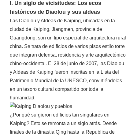
I. Un siglo de vicisitudes: Los ecos
flexibles y diseño de itinerarios profesionales.
históricos de Diaolou y sus aldeas
Estándar de transporte: múltiples opciones de
Las Diaolou y Aldeas de Kaiping, ubicadas en la
vehículos adaptadas a sus necesidades.
ciudad de Kaiping, Jiangmen, provincia de
Actividades de entretenimiento: Experiencias
Guangdong, son un tipo especial de arquitectura rural
culturales locales inmersivas con guía
china. Se trata de edificios de varios pisos estilo torre
acompañante.
que integran defensa, residencia y arte arquitectónico
¿Necesitas más ideas de rutas? ¡Contacta
chino-occidental. El 28 de junio de 2007, las Diaolou
directamente con atención al cliente!
y Aldeas de Kaiping fueron inscritas en la Lista del
Patrimonio Mundial de la UNESCO, convirtiéndolas
en un tesoro cultural compartido por toda la
humanidad.
¿Por qué surgieron edificios tan singulares en
Kaiping? Esto se remonta a un siglo atrás. Desde
finales de la dinastía Qing hasta la República de