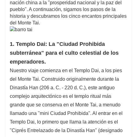
nación china a la "prosperidad nacional y la paz del
restaurantes locales para disfrutar de sabores
pueblo". A continuación, sigamos los pasos de la
frescos y auténticos.
historia y descubramos los cinco encantos principales
del Monte Tai.
Explorar: 5A Joya Natural y Cultural
Personaliza tu aventura en Taishan, un sitio
declarado Patrimonio de la Humanidad por la
1. Templo Dai: La "Ciudad Prohibida
UNESCO con 5000 años de historia. Sube a la
subterránea" para el culto celestial de los
cima para ver el amanecer, visita el Templo Dai
emperadores.
o toma un teleférico para disfrutar de vistas
Nuestro viaje comienza en el Templo Dai, a los pies
entre los pinos. Nuestros guías multilingües
del Monte Tai. Construido originalmente durante la
adaptan el ritmo a tus intereses.
Dinastía Han (206 a. C. - 220 d. C.), este antiguo
Tu viaje ideal a Shandong 5A comienza aquí,
complejo arquitectónico es el templo ritual más
diseñado especialmente para ti.
grande que se conserva en el Monte Tai, a menudo
llamado una "mini Ciudad Prohibida". Al entrar en el
¿Necesitas más ideas de rutas? ¡Contacta
Templo Dai, lo primero que llama la atención es el
directamente con atención al cliente!
"Ciprés Entrelazado de la Dinastía Han" (designado