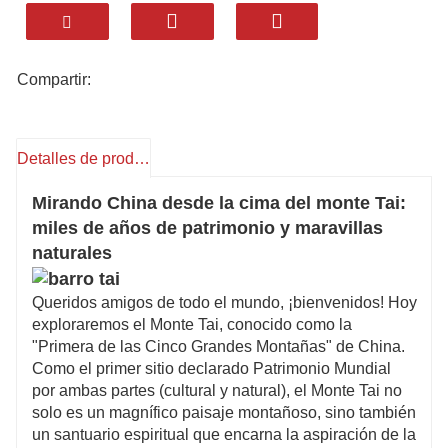
todo respaldado por un servicio de primer nivel.
Estancia: Confort de 4 estrellas y superior
Relájese en hoteles de 4 estrellas y de lujo
Compartir:
cuidadosamente seleccionados cerca de
Taishan o en la ciudad de Tai'an. Disfrute de
comodidades modernas, personal multilingüe y
Detalles de producto
vistas a la montaña, con opciones que van
Mirando China desde la cima del monte Tai:
desde elegantes estancias urbanas hasta
miles de años de patrimonio y maravillas
tranquilos resorts, adaptados a sus
naturales
preferencias.
Cenar: Sabores auténticos de Shandong
Queridos amigos de todo el mundo, ¡bienvenidos! Hoy
Disfrute de la gastronomía icónica de
exploraremos el Monte Tai, conocido como la
"Primera de las Cinco Grandes Montañas" de China.
Shandong, como el pollo braseado Dezhou, el
Como el primer sitio declarado Patrimonio Mundial
jianbing de Shandong (rollito de cebolleta) y los
por ambas partes (cultural y natural), el Monte Tai no
intestinos de cerdo braseados. Nos adaptamos
solo es un magnífico paisaje montañoso, sino también
un santuario espiritual que encarna la aspiración de la
a sus necesidades dietéticas y le llevamos a