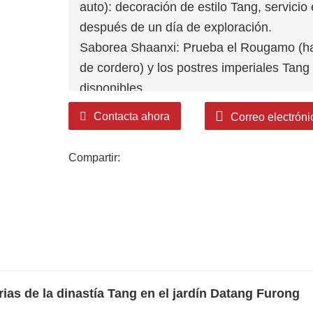
auto): decoración de estilo Tang, servici
después de un día de exploración.
Saborea Shaanxi: Prueba el Rougamo (h
de cordero) y los postres imperiales Tang
disponibles.
Explora los aspectos más destacados de 5
Contacta ahora
Correo electróni
Ziyun, el espectáculo de canto y danza Dr
en barcos estilo Tang.
Compartir:
Diviértete: Únete a los festivales Tang (F
Hanfu para las fotos y mira espectáculos 
Tu viaje perfecto a Xi'an comienza aquí: ¡
ias de la dinastía Tang en el jardín Datang Furong