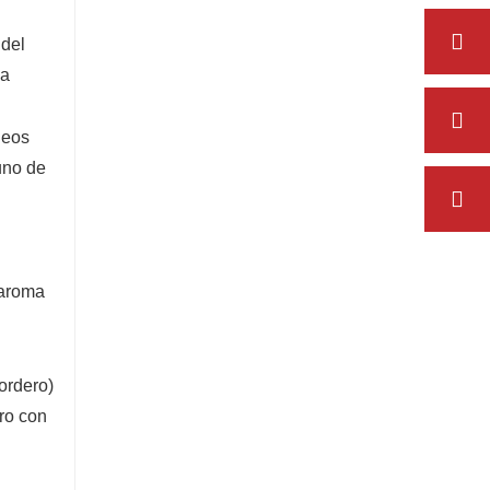
 del
ca
deos
uno de
 aroma
ordero)
ro con