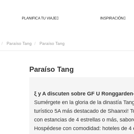
PLANIFICA TU VIAJE
INSPIRACIÓN
Paraíso Tang
Paraíso Tang
Paraíso Tang
ξ y A discuten sobre GF U Ronggarden-
Sumérgete en la gloria de la dinastía Tang
turístico 5A más destacado de Shaanxi! To
con estancias de 4 estrellas o más, sabor
Hospédese con comodidad: hoteles de 4 e