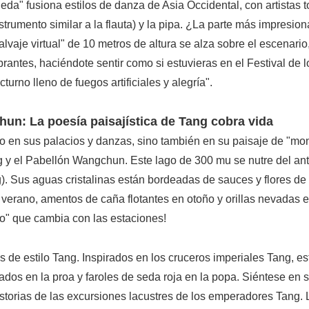
Seda" fusiona estilos de danza de Asia Occidental, con artistas 
trumento similar a la flauta) y la pipa. ¿La parte más impresio
aje virtual" de 10 metros de altura se alza sobre el escenario
ntes, haciéndote sentir como si estuvieras en el Festival de l
urno lleno de fuegos artificiales y alegría".
un: La poesía paisajística de Tang cobra vida
lo en sus palacios y danzas, sino también en su paisaje de "mo
g y el Pabellón Wangchun. Este lago de 300 mu se nutre del an
). Sus aguas cristalinas están bordeadas de sauces y flores de 
 verano, amentos de caña flotantes en otoño y orillas nevadas 
o" que cambia con las estaciones!
 de estilo Tang. Inspirados en los cruceros imperiales Tang, es
ados en la proa y faroles de seda roja en la popa. Siéntese en 
storias de las excursiones lacustres de los emperadores Tang. 