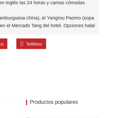
o en inglés las 24 horas y camas cómodas
amburguesa china), el Yangrou Paomo (sopa
 en el Mercado Tang del hotel. Opciones halal
A: la grandiosa arquitectura de la Torre
co
Teléfono
eam Back to Tang y los cruceros por el lago
estival de los Faroles, Medio Otoño), usa
de luces y agua por la noche.
personaliza tu recorrido ahora!
Productos populares