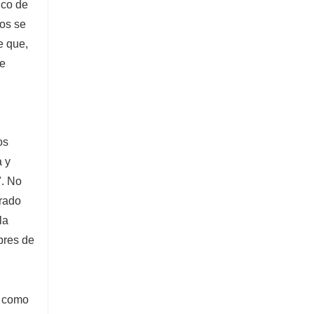
ico de
ros se
e que,
ve
os
a y
". No
rrado
la
bres de
n como