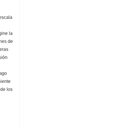
 escala
gine la
ones de
jeras
sión
lago
niente
 de los