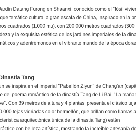
Jardín Datang Furong en Shaanxi, conocido como el "fósil vivie
arque temático cultural a gran escala de China, inspirado en la p
etros cuadrados (1.000 mu), con 200.000 metros cuadrados (300
deza y la exquisita estética de los jardines imperiales de la dina
áticos y adentrémonos en el vibrante mundo de la época dora
 Dinastía Tang
un se inspira en el imperial "Pabellón Ziyun" de Chang'an (capi
bre del poema romántico de la dinastía Tang de Li Bai: "La maña
". Con 39 metros de altura y 4 plantas, presenta el clásico tej
0.000 tejas vidriadas color bermellón, que brillan como llamas al
terística arquitectónica única de la dinastía Tang) están
ctico con belleza artística, mostrando la increíble artesanía de