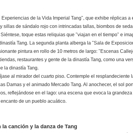
de Experiencias de la Vida Imperial Tang", que exhibe réplicas a
 y sillas de sándalo rojo con intrincadas tallas, biombos de seda
 Siéntese, toque estas reliquias que "viajan en el tiempo" e ima
 dinastía Tang. La segunda planta alberga la "Sala de Exposici
sionante pintura en rollo de 10 metros de largo: "Escenas Calle
tiendas, restaurantes y gente de la dinastía Tang, como una ver
e la dinastía Tang.
ríjase al mirador del cuarto piso. Contemple el resplandeciente 
 las Damas y el animado Mercado Tang. Al anochecer, el sol po
dos, reflejándose en el lago: una escena que evoca la grandeza
 encanto de un pueblo acuático.
 la canción y la danza de Tang