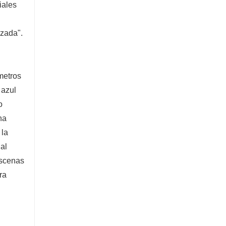
iales
uzada".
metros
 azul
o
na
 la
 al
Escenas
ra