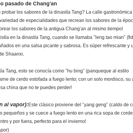
oso pasado de Chang'an
 probar los sabores de la dinastía Tang? La calle gastronómica
variedad de especialidades que recrean los sabores de la épo
borear los sabores de la antigua Chang'an al mismo tiempo!
istía en la dinastía Tang, cuando se llamaba "leng tao mian" (fi
 bañados en una salsa picante y sabrosa. Es súper refrescante y 
 de Shaanxi.
tía Tang, esto se conocía como "hu bing" (panqueque al estilo
 carne de cerdo estofada a fuego lento; con un solo mordisco, su
sa china que no te puedes perder!
 al vapor):
Este clásico proviene del "yang geng" (caldo de c
zos pequeños y se cuece a fuego lento en una rica sopa de corde
tro y por fuera, perfecto para el invierno!