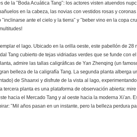
s de la "Boda Acuática Tang": los actores visten atuendos nupc
 pañuelos en la cabeza, las novias con vestidos rosas y coronas
inclinarse ante el cielo y la tierra" y "beber vino en la copa cr
ultitudes!
mplar el lago. Ubicado en la orilla oeste, este pabellón de 28 
idal Tang cubierto de tejas vidriadas verdes que se funde con el
planta, admire las tallas caligráficas de Yan Zhenqing (un famos
 gran belleza de la caligrafía Tang. La segunda planta alberga u
tado) de Shaanxi y disfrute de la vista al lago, experimentando
 La tercera planta es una plataforma de observación abierta: mire
al este hacia el Mercado Tang y al oeste hacia la moderna Xi'an. 
rar: "Mil años pasan en un instante, pero la belleza perdura pa