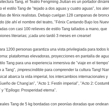
rquitectura Tang, el Teatro Fengming Jiutian es un portador dinám
 el estilo Tang de "tejado a dos aguas y cuatro aguas", los ale
allas de fénix realistas. Debajo cuelgan 128 campanas de bronc
do (de ahí el nombre del teatro, "Fénix Cantando Bajo los Nue
stadas con casi 100 relieves de estilo Tang tallados a mano, que
ones literarias; ¡cada uno tardó 3 meses en crearse!
 para 1200 personas garantiza una vista privilegiada para todos l
erna: plataformas elevadoras, proyecciones en pantalla de agu
stilo Tang para una experiencia inmersiva de "viaje en el tiempo
o a Tang", ¡imprescindible para comprender la cultura Tang! Na
cal abarca la vida imperial, los intercambios internacionales y 
 Sueño de Chang'an", "Acto 1: Festín imperial", "Acto 2: Costum
" y "Epílogo: Prosperidad eterna".
cas reales Tang de 5 kg bordadas con peonías doradas que ondea