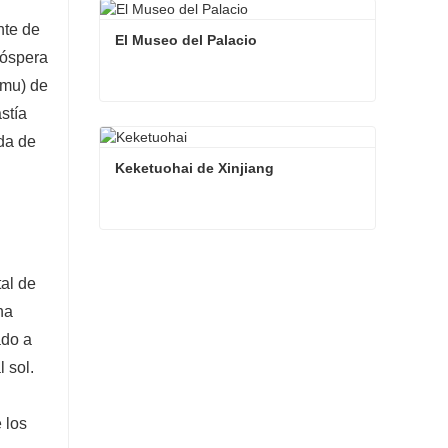
nte de
El Museo del Palacio
róspera
 mu) de
stía
El Museo del Palacio
da de
Contacta ahora
Keketuohai de Xinjiang
Keketuohai de Xinjiang
tal de
Contacta ahora
na
ado a
 sol.
 los