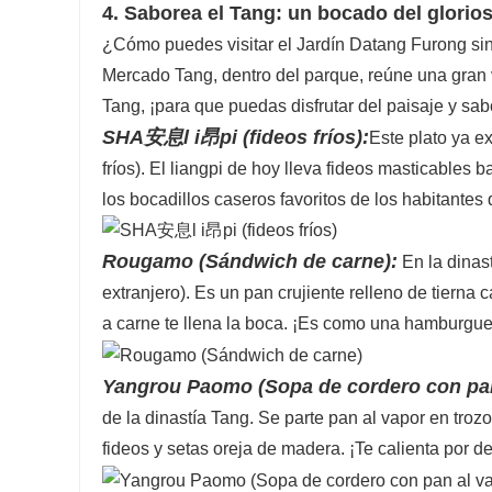
4. Saborea el Tang: un bocado del glori
¿Cómo puedes visitar el Jardín Datang Furong sin
Mercado Tang, dentro del parque, reúne una gran 
Tang, ¡para que puedas disfrutar del paisaje y sa
SHA安息l i昂pi (fideos fríos):
Este plato ya ex
fríos). El liangpi de hoy lleva fideos masticables
los bocadillos caseros favoritos de los habitantes
Rougamo (Sándwich de carne):
En la dinas
extranjero). Es un pan crujiente relleno de tierna
a carne te llena la boca. ¡Es como una hamburgue
Yangrou Paomo (Sopa de cordero con pan
de la dinastía Tang. Se parte pan al vapor en tro
fideos y setas oreja de madera. ¡Te calienta por den