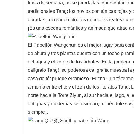
fines de semana, no se pierda las representacione
tradicionales Tang: los novios con túnicas rojas y
doradas, recreando rituales nupciales reales como "
¡Es una escena romántica y animada que atrae a m
El Pabellón Wangchun es el mejor lugar para conte
de altura y tres plantas cuenta con un techo piram
del agua y el verde de los árboles. En la primera 
calígrafo Tang); su poderosa caligrafía muestra la
casa de té: pruebe el famoso "Fucha" (un té fermen
armonía entre el té y el zen de los literatos Tang.
norte hacia la Torre Ziyun, al sur hacia el lago, 
antiguas y modernas se fusionan, haciéndole suspi
siempre".