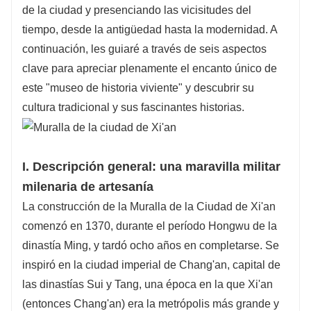
acogedores y cómodos para su descanso.
de la ciudad y presenciando las vicisitudes del
Todas las comidas incluyen especialidades
tiempo, desde la antigüedad hasta la modernidad. A
locales, desde fideos fríos hasta gelatina
continuación, les guiaré a través de seis aspectos
helada; su paladar se lo agradecerá.
clave para apreciar plenamente el encanto único de
Ofrecemos tours personalizados con menú:
este "museo de historia viviente" y descubrir su
adéntrese en la muralla de la ciudad o
cultura tradicional y sus fascinantes historias.
combínelos con el Ejército de Terracota y la
Gran Pagoda del Ganso Salvaje. ¡Planifique sin
complicaciones!
Nuestro equipo profesional se encarga de todo.
I. Descripción general: una maravilla militar
Simplemente concéntrate en absorber la
milenaria de artesanía
sabiduría militar y el encanto cultural del muro.
La construcción de la Muralla de la Ciudad de Xi'an
Comencemos juntos un auténtico viaje a Xi'an
comenzó en 1370, durante el período Hongwu de la
sin preocupaciones
dinastía Ming, y tardó ocho años en completarse. Se
inspiró en la ciudad imperial de Chang'an, capital de
las dinastías Sui y Tang, una época en la que Xi'an
(entonces Chang'an) era la metrópolis más grande y