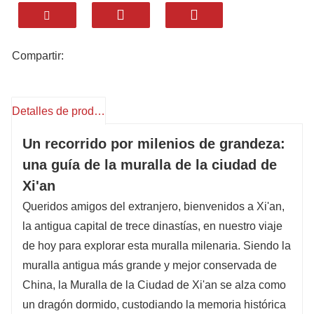
Anding hasta el encanto literario de la Puerta
Wenchang, esta muralla tiene muchísimo que
ofrecer. Contemple el amanecer dorado pintar
Compartir:
las almenas o vea la antigua estructura brillar
bajo las luces nocturnas. ¡Es como retroceder a
la próspera Dinastía Tang!
Aquí descubrirás el patrimonio cultural de los
Detalles de producto
Clásicos de Piedra de Kai Cheng y el espíritu
Un recorrido por milenios de grandeza:
de lealtad del Templo Guan Yu. Y no te pierdas
las delicias locales: el jugoso roujiamo
una guía de la muralla de la ciudad de
(hamburguesa china), la sabrosa sopa de
Xi'an
cordero con pan y mucho más. Cada rincón
Queridos amigos del extranjero, bienvenidos a Xi'an,
cuenta la historia de la profundidad y vitalidad
la antigua capital de trece dinastías, en nuestro viaje
de esta antigua capital.
de hoy para explorar esta muralla milenaria. Siendo la
¿Por qué elegir 【
Viajes Internacionales
muralla antigua más grande y mejor conservada de
Huatu
¿Entendemos lo que necesitan los
viajeros internacionales? Ofrecemos
China, la Muralla de la Ciudad de Xi'an se alza como
alojamiento desde hoteles de 4 estrellas,
un dragón dormido, custodiando la memoria histórica