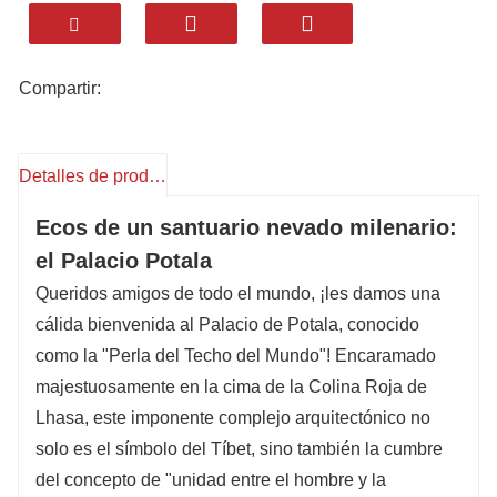
experiencias tibetanas premium:
✓ Palacio Rojo - Corazón espiritual del budismo
tibetano
Compartir:
✓ Palacio Blanco - Sede histórica del gobierno
tibetano
Detalles de producto
✓ Murales Antiguos - Galería de arte milenaria
✓ Lago del Rey Dragón - Jardines imperiales
Ecos de un santuario nevado milenario:
pintorescos
el Palacio Potala
Queridos amigos de todo el mundo, ¡les damos una
¿Por qué elegir 【HuaTu】?
• Acceso con entradas sin colas
cálida bienvenida al Palacio de Potala, conocido
• Guías expertos de habla inglesa
como la "Perla del Techo del Mundo"! Encaramado
• Duración flexible y paradas para tomar
majestuosamente en la cima de la Colina Roja de
fotografías.
Lhasa, este imponente complejo arquitectónico no
• Vehículos cómodos adaptados a la altitud
solo es el símbolo del Tíbet, sino también la cumbre
del concepto de "unidad entre el hombre y la
Reserva ahora - ¡Crea tu recuerdo del