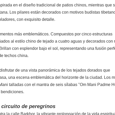
spirada en el diseño tradicional de patios chinos, mientras que 
betana. Los pilares están decorados con motivos budistas tibetano
ladores, con exquisito detalle.
ementos más emblemáticos. Compuestos por cinco estructuras
eñados al estilo chino de tejado a cuatro aguas y decorados con
rillan con esplendor bajo el sol, representando una fusión perf
de techos china.
disfrutar de una vista panorámica de los tejados dorados que
hasa, una escena emblemática del horizonte de la ciudad. Los 
 Mani talladas con el mantra de seis sílabas "Om Mani Padme 
 bendiciones.
 circuito de peregrinos
a la calle Barkhor, la vibrante prolongación de la vida espiritua