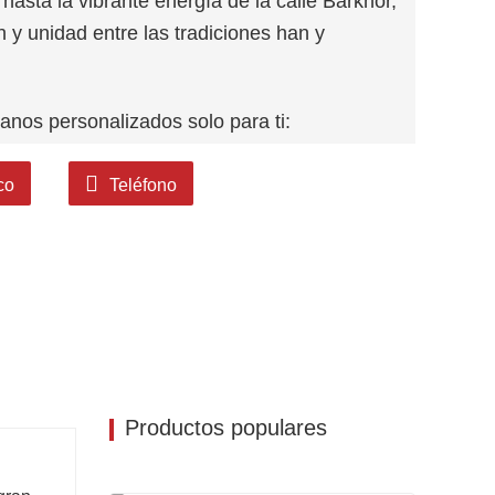
asta la vibrante energía de la calle Barkhor,
 y unidad entre las tradiciones han y
nos personalizados solo para ti:
tos
 y enfoque
co
Teléfono
ka, degustación de té con mantequilla y
 en el Templo Jokhang, donde la fe antigua
nal.
inerario en el Tíbet!
Productos populares