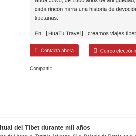
Buda Jowo, de 1400 años de antigüedad, h
cada rincón narra una historia de devoción
tibetanas.
En 【HuaTu Travel】 creamos viajes tibeta
✓ Acceso sin colas y guías locales exper
✓ Tours privados flexibles: elige tu ritmo
Contacta ahora
Correo electróni
✓ Complementos culturales: pintura thang
bendiciones del monasterio.
Compartir:
¿Listo para una aventura significativa?
Reserve hoy su experiencia personalizada
se encuentra con el descubrimiento perso
👉
¡Contáctanos ahora para diseñar tu it
tual del Tíbet durante mil años