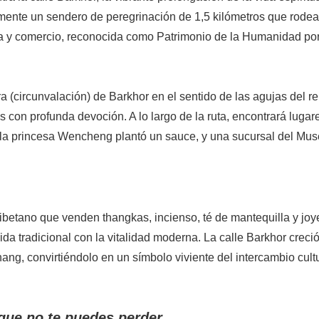
mente un sendero de peregrinación de 1,5 kilómetros que rodea
ura y comercio, reconocida como Patrimonio de la Humanidad por
 (circunvalación) de Barkhor en el sentido de las agujas del rel
 con profunda devoción. A lo largo de la ruta, encontrará lugar
a princesa Wencheng plantó un sauce, y una sucursal del Mus
 tibetano que venden thangkas, incienso, té de mantequilla y joy
 vida tradicional con la vitalidad moderna. La calle Barkhor creci
hang, convirtiéndolo en un símbolo viviente del intercambio cult
 que no te puedes perder.