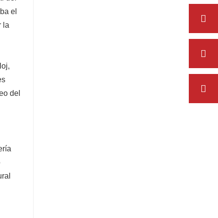
ba el
 la
oj,
es
eo del
ería
ó
ural