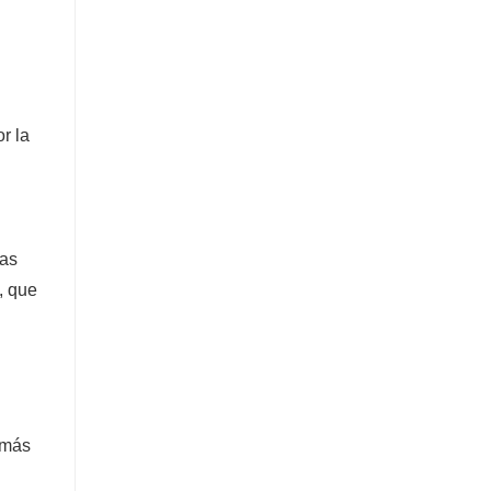
r la
las
, que
s más