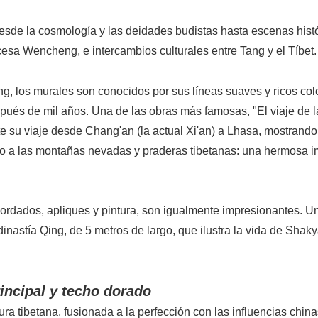
sde la cosmología y las deidades budistas hasta escenas hist
sa Wencheng, e intercambios culturales entre Tang y el Tíbet.
ng, los murales son conocidos por sus líneas suaves y ricos col
pués de mil años. Una de las obras más famosas, "El viaje de l
e su viaje desde Chang'an (la actual Xi'an) a Lhasa, mostrando
unto a las montañas nevadas y praderas tibetanas: una hermosa 
ordados, apliques y pintura, son igualmente impresionantes. U
inastía Qing, de 5 metros de largo, que ilustra la vida de Shak
rincipal y techo dorado
ra tibetana, fusionada a la perfección con las influencias chin