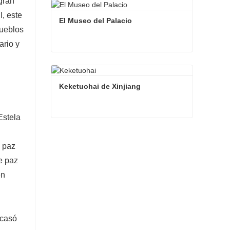
gran
I, este
El Museo del Palacio
pueblos
ario y
El Museo del Palacio
Contacta ahora
Keketuohai de Xinjiang
Estela
Keketuohai de Xinjiang
e paz
Contacta ahora
e paz
en
 casó