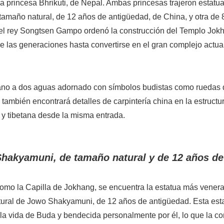
la princesa Bhrikuti, de Nepal. Ambas princesas trajeron estatu
maño natural, de 12 años de antigüedad, de China, y otra de 
 el rey Songtsen Gampo ordenó la construcción del Templo Jok
e las generaciones hasta convertirse en el gran complejo actua
betano a dos aguas adornado con símbolos budistas como ruedas 
n, también encontrará detalles de carpintería china en la estructu
 y tibetana desde la misma entrada.
 Shakyamuni, de tamaño natural y de 12 años de
como la Capilla de Jokhang, se encuentra la estatua más vener
atural de Jowo Shakyamuni, de 12 años de antigüedad. Esta est
la vida de Buda y bendecida personalmente por él, lo que la co