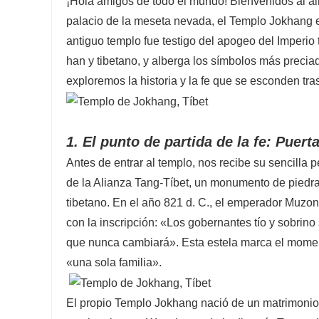
¡Hola amigos de todo el mundo! Bienvenidos al al
palacio de la meseta nevada, el Templo Jokhang es e
antiguo templo fue testigo del apogeo del Imperio 
han y tibetano, y alberga los símbolos más precia
exploremos la historia y la fe que se esconden tr
1. El punto de partida de la fe: Puert
Antes de entrar al templo, nos recibe su sencilla p
de la Alianza Tang-Tíbet, un monumento de piedra
tibetano. En el año 821 d. C., el emperador Muzong
con la inscripción: «Los gobernantes tío y sobrin
que nunca cambiará». Esta estela marca el moment
«una sola familia».
El propio Templo Jokhang nació de un matrimonio 