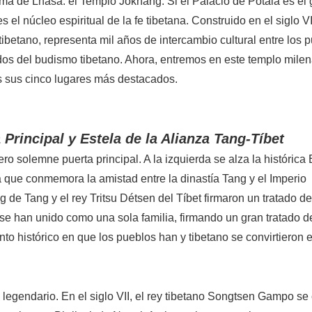
ma de Lhasa: el Templo Jokhang. Si el Palacio de Potala es el 
l núcleo espiritual de la fe tibetana. Construido en el siglo VI
tibetano, representa mil años de intercambio cultural entre los 
dos del budismo tibetano. Ahora, entremos en este templo milen
as sus cinco lugares más destacados.
a Principal y Estela de la Alianza Tang-Tíbet
ero solemne puerta principal. A la izquierda se alza la histórica 
 que conmemora la amistad entre la dinastía Tang y el Imperio
 de Tang y el rey Tritsu Détsen del Tíbet firmaron un tratado d
o se han unido como una sola familia, firmando un gran tratado d
o histórico en que los pueblos han y tibetano se convirtieron 
legendario. En el siglo VII, el rey tibetano Songtsen Gampo se