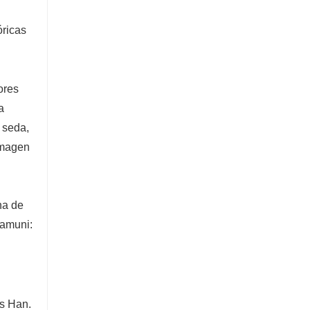
óricas
ores
a
 seda,
imagen
na de
yamuni:
as Han.