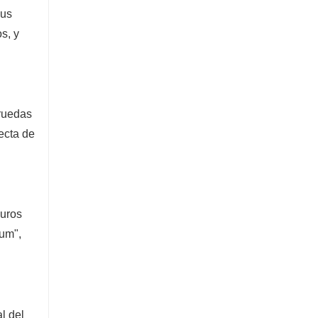
sus
s, y
 ruedas
ecta de
muros
Hum",
l del