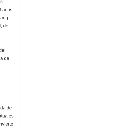
as
8 años,
hang.
l, de
del
ra de
ada de
atua es
nvierte