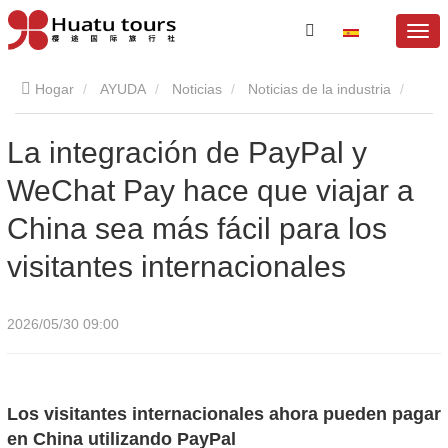
Hogar
AYUDA
Noticias
Noticias de la industria
La integración de PayPal y WeChat Pay hace que viajar a China
La integración de PayPal y
WeChat Pay hace que viajar a
sea más fácil para los visitantes internacionales
China sea más fácil para los
visitantes internacionales
2026/05/30 09:00
Los visitantes internacionales ahora pueden pagar
en China utilizando PayPal