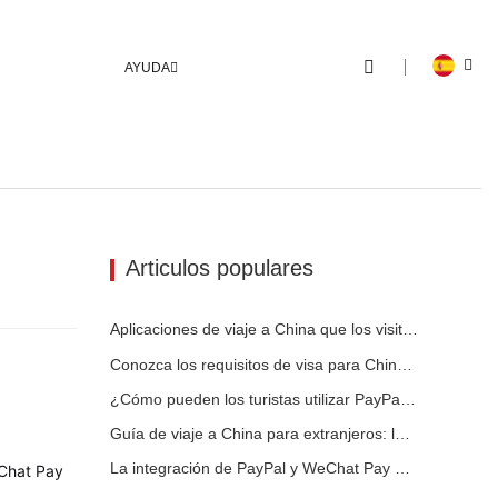
AYUDA
Articulos populares
Aplicaciones de viaje a China que los visitantes extranjeros realmente necesitan en 2026
Conozca los requisitos de visa para China antes de reservar 2026
¿Cómo pueden los turistas utilizar PayPal en China?
Guía de viaje a China para extranjeros: lo que necesitas saber antes de visitar
La integración de PayPal y WeChat Pay hace que viajar a China sea más fácil para los visitantes internacionales
eChat Pay