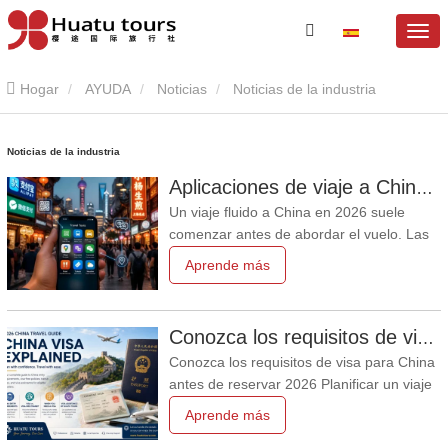
Hogar
AYUDA
Noticias
Noticias de la industria
Noticias de la industria
Aplicaciones de viaje a China que los visitantes extranjeros realmente necesitan en 2026
Un viaje fluido a China en 2026 suele
comenzar antes de abordar el vuelo. Las
aplicaciones adecuadas para viajar por
Aprende más
China pueden facilitar los pagos, el
transporte, la traducción, los mapas y la
planificación de atracciones,
Conozca los requisitos de visa para China antes de reservar 2026
especialmente en rutas de varias ciudades
Conozca los requisitos de visa para China
que cubren Pekín, Xi'an, Guilin
antes de reservar 2026 Planificar un viaje
a China en 2026 es más fácil cuando la
Aprende más
cuestión del visado se resuelve con