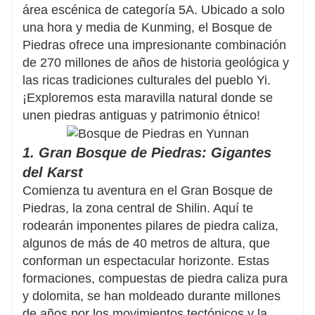
Grupos privados disponibles: tu viaje, a tu
área escénica de categoría 5A. Ubicado a solo
manera.
una hora y media de Kunming, el Bosque de
Piedras ofrece una impresionante combinación
¡Contáctanos para comenzar a
de 270 millones de años de historia geológica y
las ricas tradiciones culturales del pueblo Yi.
diseñar tu aventura perfecta en
¡Exploremos esta maravilla natural donde se
Stone Forest!
unen piedras antiguas y patrimonio étnico!
1. Gran Bosque de Piedras: Gigantes
del Karst
Comienza tu aventura en el Gran Bosque de
Piedras, la zona central de Shilin. Aquí te
rodearán imponentes pilares de piedra caliza,
algunos de más de 40 metros de altura, que
conforman un espectacular horizonte. Estas
formaciones, compuestas de piedra caliza pura
y dolomita, se han moldeado durante millones
de años por los movimientos tectónicos y la