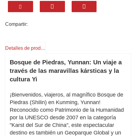
cultura Yi.
• Cene con estilo: saboree especialidades
locales como la olla caliente de cabra negra de
Compartir:
Guishan y los festines de frutas con ginseng en
nuestros restaurantes cuidadosamente
seleccionados.
• Descanse bien: alójese en hoteles
Detalles de producto
cuidadosamente seleccionados que combinan
Bosque de Piedras, Yunnan: Un viaje a
comodidad con carácter local.
través de las maravillas kársticas y la
• Personalización completa: ajuste su recorrido
cultura Yi
diariamente, ya sea más tiempo para
fotografías o inmersión cultural.
• Experiencia local: Nuestros guías nativos dan
¡Bienvenidos, viajeros, al magnífico Bosque de
vida a leyendas como Ashima y garantizan
Piedras (Shilin) ​​en Kunming, Yunnan!
experiencias perfectas.
Reconocido como Patrimonio de la Humanidad
Desde el espectacular Gran Bosque de Piedras
por la UNESCO desde 2007 en la categoría
hasta los íntimos encuentros en la aldea Yi,
"Karst del Sur de China", este espectacular
creamos recuerdos de viaje inolvidables.
destino es también un Geoparque Global y un