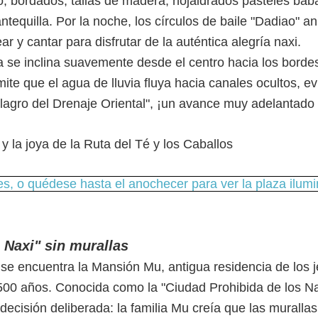
 bordados, tallas de madera, hojaldrados pasteles bab
ntequilla. Por la noche, los círculos de baile "Dadiao" a
ear y cantar para disfrutar de la auténtica alegría naxi.
 se inclina suavemente desde el centro hacia los borde
ite que el agua de lluvia fluya hacia canales ocultos, e
ilagro del Drenaje Oriental", ¡un avance muy adelantado
des, o quédese hasta el anochecer para ver la plaza ilum
 Naxi" sin murallas
g se encuentra la Mansión Mu, antigua residencia de los j
00 años. Conocida como la "Ciudad Prohibida de los Na
ecisión deliberada: la familia Mu creía que las murallas