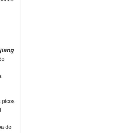
jiang
do
e.
s picos
l
ba de