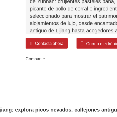
de Yunnan: crujientes pasteles baba,
picante de pollo de corral e ingredien
seleccionado para mostrar el patrimoni
alojamientos de lujo, desde encantad
antiguo de Lijiang hasta acogedores 
que le garantizarán noches de descans
Contacta ahora
Correo electróni
Con años de experiencia en viajes re
Compartir:
itinerarios totalmente personalizable
pueblos de la Ruta del Té y los Caball
Nevada del Dragón de Jade o sumergir
rígidos, solo sus preferencias, inter
Confíe en Huatu para disfrutar de un v
a Yunnan. Creemos el viaje de sus 
jiang: explora picos nevados, callejones antig
descubrimiento, cada estadía sea un