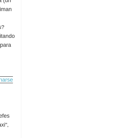
a (un
niman
s?
vitando
 para
inarse
efes
xi",