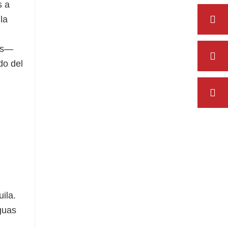
s a
la
eas—
do del
ila.
guas