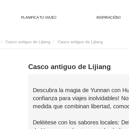
PLANIFICA TU VIAJE
INSPIRACIÓN
Casco antiguo de Lijiang
Casco antiguo de Lijiang
Casco antiguo de Lijiang
Descubra la magia de Yunnan con Huat
confianza para viajes inolvidables! N
medida que combinan libertad, comodi
Deléitese con los sabores locales: De