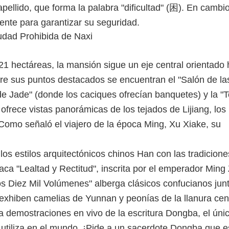
pellido, que forma la palabra "dificultad" (困). En cambio
gente para garantizar su seguridad.
 hectáreas, la mansión sigue un eje central orientado 
e sus puntos destacados se encuentran el "Salón de la
 de Jade" (donde los caciques ofrecían banquetes) y la "T
ofrece vistas panorámicas de los tejados de Lijiang, los
Como señaló el viajero de la época Ming, Xu Xiake, su
los estilos arquitectónicos chinos Han con las tradicione
laca "Lealtad y Rectitud", inscrita por el emperador Ming
 los Diez Mil Volúmenes" alberga clásicos confucianos jun
 exhiben camelias de Yunnan y peonías de la llanura cent
a demostraciones en vivo de la escritura Dongba, el úni
e utiliza en el mundo. ¡Pide a un sacerdote Dongba que e