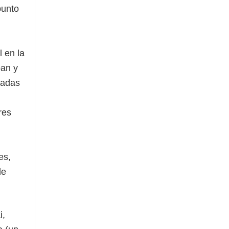
punto
l en la
ban y
badas
res
es,
de
i,