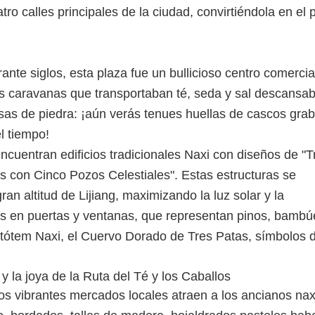
ro calles principales de la ciudad, convirtiéndola en el 
nte siglos, esta plaza fue un bullicioso centro comercia
as caravanas que transportaban té, seda y sal descansa
sas de piedra: ¡aún verás tenues huellas de cascos gra
el tiempo!
encuentran edificios tradicionales Naxi con diseños de "T
os con Cinco Pozos Celestiales". Estas estructuras se
an altitud de Lijiang, maximizando la luz solar y la
llas en puertas y ventanas, que representan pinos, bambú
el tótem Naxi, el Cuervo Dorado de Tres Patas, símbolos 
os vibrantes mercados locales atraen a los ancianos nax