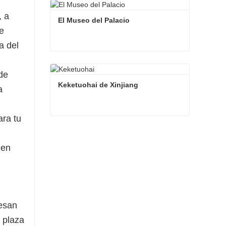
ara vivir una auténtica aventura en
, a
El Museo del Palacio
e
a del
El Museo del Palacio
de
Contacta ahora
Keketuohai de Xinjiang
a
ara tu
Keketuohai de Xinjiang
Contacta ahora
 en
resan
a plaza