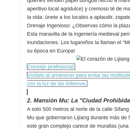
quienes venden papel dongba hecho a mano,
aperitivo local agridulce) y cremoso té de ma
la vida: únete a los locales a aplaudir, zapat
Drenaje Ingenioso: ¿Observas cómo la plaza
Esta maravilla de la ingeniería medieval perm
inundaciones. Los lugareños la llaman el "M
su época en Europa!
Consejo profesional:
Visítelo al amanecer para evitar las multitu
con la luz de las linternas.
2. Mansión Mu: La "Ciudad Prohibida
A solo 500 metros al norte de la calle Sifan
Mu que gobernaron Lijiang durante más de 5
este gran complejo carece de murallas (una d