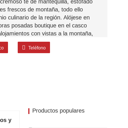
 cremoso té de mantequilla, estofado
tes frescos de montaña, todo ello
o culinario de la región. Alójese en
oras posadas boutique en el casco
alojamientos con vistas a la montaña,
o tras las aventuras diarias.
co
Teléfono
ceptivos, nuestro equipo diseña
s, ya sea que desee recorrer los antiguos
os, disfrutar de las vistas de la Montaña
se en la cultura Naxi. Sin horarios
pretadas por nuestros guías expertos.
iaje perfecto, delicioso y personalizado
Productos populares
sueños, donde cada comida sea un
uos y
 consuelo y cada momento se sienta