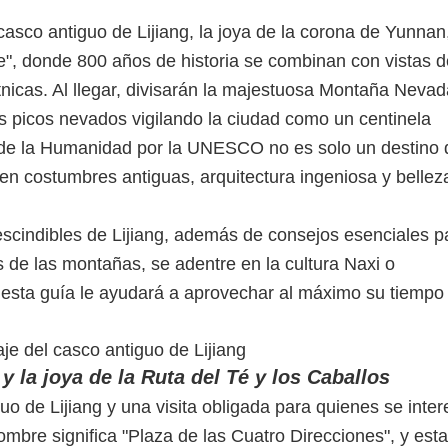
exclusivamente suyo. Reserva ahora p
China.
asco antiguo de Lijiang, la joya de la corona de Yunnan
, donde 800 años de historia se combinan con vistas d
nicas. Al llegar, divisarán la majestuosa Montaña Nevad
s picos nevados vigilando la ciudad como un centinela
 de la Humanidad por la UNESCO no es solo un destino 
gen costumbres antiguas, arquitectura ingeniosa y bellez
escindibles de Lijiang, además de consejos esenciales p
de las montañas, se adentre en la cultura Naxi o
esta guía le ayudará a aprovechar al máximo su tiempo
 y la joya de la Ruta del Té y los Caballos
guo de Lijiang y una visita obligada para quienes se inte
u nombre significa "Plaza de las Cuatro Direcciones", y est