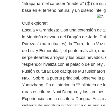
"atraparían" el carácter "madera" (木) de su a
basa en el terreno natural y un diseño inteli
Qué explorar:
Escala y Grandeza: Con una extensión de 121
la Montaña Nevada del Dragón de Jade. Entr
Purezas" (para rituales), la "Torre de la Voz
de Luz y Esmeralda", el punto más alto, que 
serpenteantes arroyos y los picos nevados. 
"esplendor rivaliza con el palacio de un rey".
Fusión cultural: Los caciques Mu fusionaron 
Naxi. Sobre la puerta principal, observe la p
Yuanzhang. En el interior, la "Biblioteca de
raras escrituras Naxi Dongba, y los jardines
Experiencia con la escritura Dongba: Asiste 
sistema de escritura pictográfica que aún s