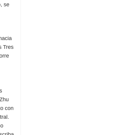
, se
hacia
s Tres
orre
s
 Zhu
to con
ral.
co
scriba