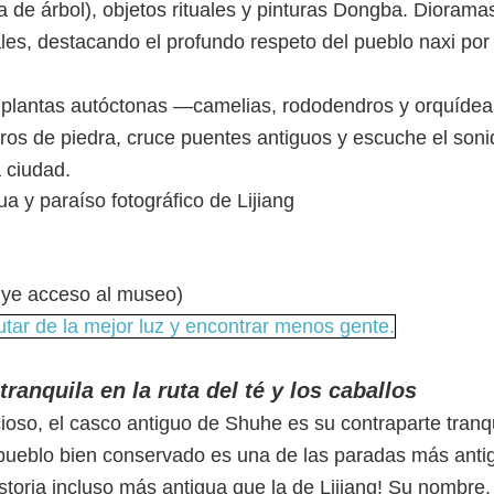
za de árbol), objetos rituales y pinturas Dongba. Diorama
es, destacando el profundo respeto del pueblo naxi por 
de plantas autóctonas —camelias, rododendros y orquíd
os de piedra, cruce puentes antiguos y escuche el soni
a ciudad.
uye acceso al museo)
utar de la mejor luz y encontrar menos gente.
ranquila en la ruta del té y los caballos
icioso, el casco antiguo de Shuhe es su contraparte tranqu
e pueblo bien conservado es una de las paradas más anti
istoria incluso más antigua que la de Lijiang! Su nombre,