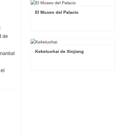
El Museo del Palacio
l
d de
El Museo del Palacio
Contacta ahora
Keketuohai de Xinjiang
nantial
 el
Keketuohai de Xinjiang
Contacta ahora