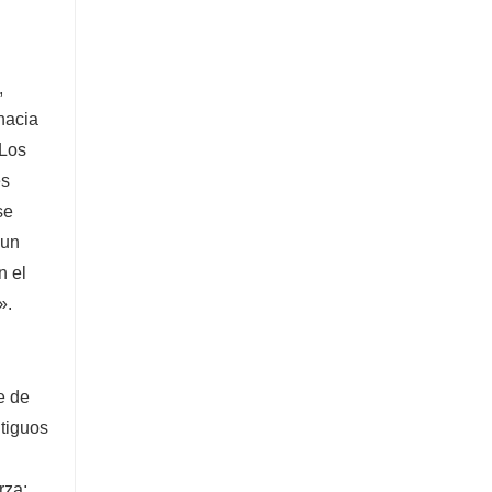
,
 hacia
 Los
es
se
 un
n el
».
e de
ntiguos
rza;