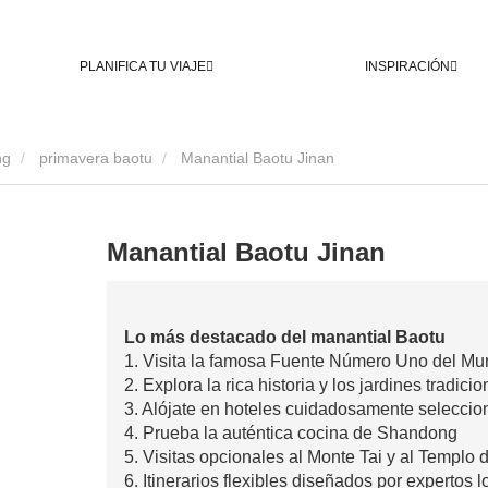
PLANIFICA TU VIAJE
INSPIRACIÓN
ng
primavera baotu
Manantial Baotu Jinan
Manantial Baotu Jinan
Lo más destacado del manantial Baotu
1. Visita la famosa Fuente Número Uno del M
2. Explora la rica historia y los jardines tradici
3. Alójate en hoteles cuidadosamente seleccio
4. Prueba la auténtica cocina de Shandong
5. Visitas opcionales al Monte Tai y al Templo 
6. Itinerarios flexibles diseñados por expertos 