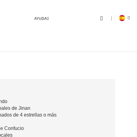
AYUDA
undo
onales de Jinan
nados de 4 estrellas o más
de Confucio
locales