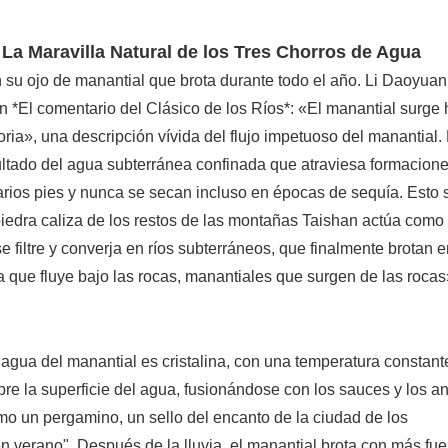
 La Maravilla Natural de los Tres Chorros de Agua
n su ojo de manantial que brota durante todo el año. Li Daoyuan
 en *El comentario del Clásico de los Ríos*: «El manantial surge
ria», una descripción vívida del flujo impetuoso del manantial.
ltado del agua subterránea confinada que atraviesa formacion
arios pies y nunca se secan incluso en épocas de sequía. Esto 
 piedra caliza de los restos de las montañas Taishan actúa como
se filtre y converja en ríos subterráneos, que finalmente brotan e
 que fluye bajo las rocas, manantiales que surgen de las rocas
 agua del manantial es cristalina, con una temperatura constant
ubre la superficie del agua, fusionándose con los sauces y los a
mo un pergamino, un sello del encanto de la ciudad de los
en verano". Después de la lluvia, el manantial brota con más fue