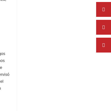
gos
nos
de
ervisó
el
n