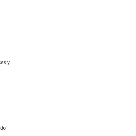
ces y
ndo