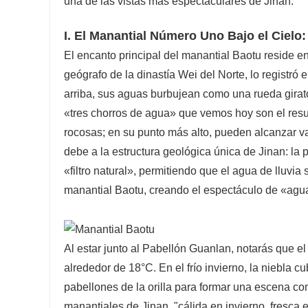
una de las vistas más espectaculares de Jinan.
I. El Manantial Número Uno Bajo el Cielo:
El encanto principal del manantial Baotu reside e
geógrafo de la dinastía Wei del Norte, lo registró
arriba, sus aguas burbujean como una rueda girato
«tres chorros de agua» que vemos hoy son el resu
rocosas; en su punto más alto, pueden alcanzar v
debe a la estructura geológica única de Jinan: la
«filtro natural», permitiendo que el agua de lluvia 
manantial Baotu, creando el espectáculo de «agua
Al estar junto al Pabellón Guanlan, notarás que el
alrededor de 18°C. En el frío invierno, la niebla c
pabellones de la orilla para formar una escena co
manantiales de Jinan, "cálida en invierno, fresca 