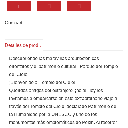
tradicionales.
Conveniente para visitantes
internacionales
– Política de exención de
Compartir:
visado de 144 horas y servicios multilingües.
Lugares icónicos para tomar fotografías
–
Disfrute de impresionantes vistas en el Salón
Detalles de producto
de Oración por las Buenas Cosechas y el Muro
Descubriendo las maravillas arquitectónicas
del Eco.
orientales y el patrimonio cultural - Parque del Templo
Legado cultural y atractivo moderno
– Un
del Cielo
sitio sagrado que combina historia, arte y un
¡Bienvenido al Templo del Cielo!
vibrante turismo global.
Queridos amigos del extranjero, ¡hola! Hoy los
invitamos a embarcarse en este extraordinario viaje a
través del Templo del Cielo, declarado Patrimonio de
la Humanidad por la UNESCO y uno de los
monumentos más emblemáticos de Pekín. Al recorrer