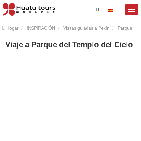
Hogar
INSPIRACIÓN
Visitas guiadas a Pekín
Parque
Viaje a Parque del Templo del Cielo
del Templo del Cielo
Viaje a Parque del Templo del Cielo