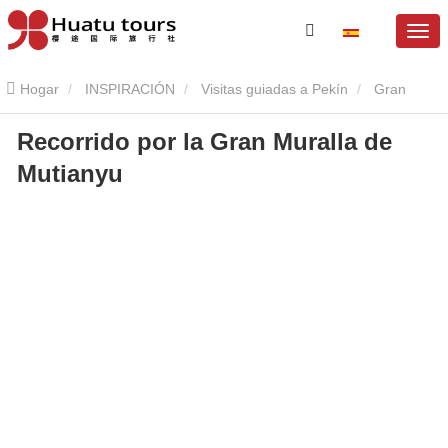
Hogar
INSPIRACIÓN
Visitas guiadas a Pekín
Gran
Recorrido por la Gran Muralla de
Muralla de Mutianyu
Recorrido por la Gran Muralla de Mutianyu
Mutianyu