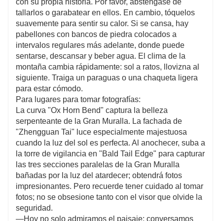
con su propia historia. Por favor, absténgase de
tallarlos o garabatear en ellos. En cambio, tóquelos
suavemente para sentir su calor. Si se cansa, hay
pabellones con bancos de piedra colocados a
intervalos regulares más adelante, donde puede
sentarse, descansar y beber agua. El clima de la
montaña cambia rápidamente: sol a ratos, llovizna al
siguiente. Traiga un paraguas o una chaqueta ligera
para estar cómodo.
Para lugares para tomar fotografías:
La curva "Ox Horn Bend" captura la belleza
serpenteante de la Gran Muralla. La fachada de
"Zhengguan Tai" luce especialmente majestuosa
cuando la luz del sol es perfecta. Al anochecer, suba a
la torre de vigilancia en "Bald Tail Edge" para capturar
las tres secciones paralelas de la Gran Muralla
bañadas por la luz del atardecer; obtendrá fotos
impresionantes. Pero recuerde tener cuidado al tomar
fotos; no se obsesione tanto con el visor que olvide la
seguridad.
—Hoy no solo admiramos el paisaje; conversamos