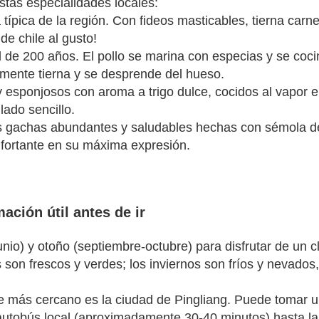
tas especialidades locales:
típica de la región. Con fideos masticables, tierna carne
de chile al gusto!
d de 200 años. El pollo se marina con especias y se coci
lemente tierna y se desprende del hueso.
y esponjosos con aroma a trigo dulce, cocidos al vapor 
lado sencillo.
s gachas abundantes y saludables hechas con sémola d
onfortante en su máxima expresión.
ación útil antes de ir
nio) y otoño (septiembre-octubre) para disfrutar de un c
son frescos y verdes; los inviernos son fríos y nevados
rte más cercano es la ciudad de Pingliang. Puede tomar u
 autobús local (aproximadamente 30-40 minutos) hasta la