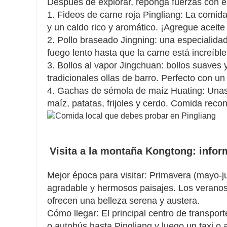
Después de explorar, reponga fuerzas con es
1. Fideos de carne roja Pingliang: La comida 
y un caldo rico y aromático. ¡Agregue aceite 
2. Pollo braseado Jingning: una especialida
fuego lento hasta que la carne está increíb
3. Bollos al vapor Jingchuan: bollos suaves 
tradicionales ollas de barro. Perfecto con un 
4. Gachas de sémola de maíz Huating: Una
maíz, patatas, frijoles y cerdo. Comida rec
Visita a la montaña Kongtong: inform
Mejor época para visitar: Primavera (mayo-ju
agradable y hermosos paisajes. Los veranos 
ofrecen una belleza serena y austera.
Cómo llegar: El principal centro de transpo
o autobús hasta Pingliang y luego un taxi o