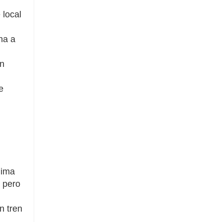
 local
na a
en
e
lima
, pero
n tren