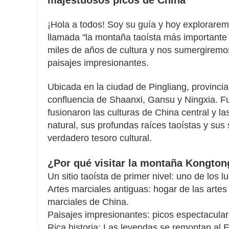
majestuosos picos de China
¡Hola a todos! Soy su guía y hoy explorar
llamada "la montaña taoísta más importante
miles de años de cultura y nos sumergiremo
paisajes impresionantes.
Ubicada en la ciudad de Pingliang, provinc
confluencia de Shaanxi, Gansu y Ningxia. F
fusionaron las culturas de China central y l
natural, sus profundas raíces taoístas y su
verdadero tesoro cultural.
¿Por qué visitar la montaña Kongton
Un sitio taoísta de primer nivel: uno de los
Artes marciales antiguas: hogar de las artes
marciales de China.
Paisajes impresionantes: picos espectacular
Rica historia: Las leyendas se remontan al 