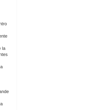
ntro
ente
 la
ntes
la
rande
ra