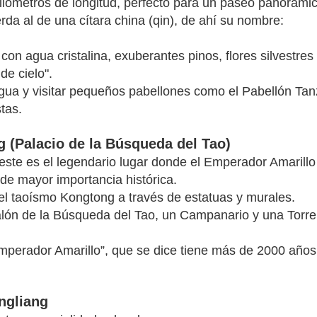
kilómetros de longitud, perfecto para un paseo panorámic
erda al de una cítara china (qin), de ahí su nombre:
 con agua cristalina, exuberantes pinos, flores silvestres
e cielo".
agua y visitar pequeños pabellones como el Pabellón Ta
tas.
ng (Palacio de la Búsqueda del Tao)
este es el legendario lugar donde el Emperador Amarillo
de mayor importancia histórica.
el taoísmo Kongtong a través de estatuas y murales.
alón de la Búsqueda del Tao, un Campanario y una Torre
 Emperador Amarillo”, que se dice tiene más de 2000 años
ngliang