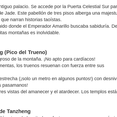
tiguo palacio. Se accede por la Puerta Celestial Sur pa
 de Jade. Este pabellón de tres pisos alberga una majest
que narran historias taoístas.
truido donde el Emperador Amarillo buscaba sabiduría. D
finitas montañas es inolvidable.
g (Pico del Trueno)
groso de la montaña. ¡No apto para cardíacos!
mentas, los truenos resuenan con fuerza entre sus
 estrecha (¡solo un metro en algunos puntos!) con desniv
os pasamanos!
es vistas del amanecer y el atardecer. Los templos est
 de Tanzheng