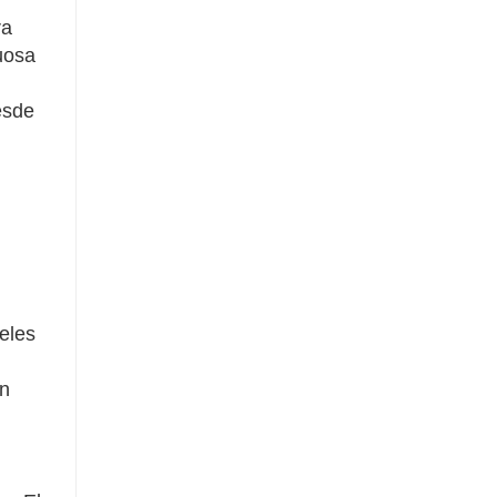
ra
uosa
esde
eles
án