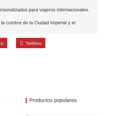
ersonalizados para viajeros internacionales.
la cumbre de la Ciudad Imperial y el
ngtong, un patrimonio inmaterial reconocido
co
Teléfono
como el poético desfiladero de Tanzheng.
iang.
onales de habla inglesa, transporte privado y
reses y ritmo. Permítanos crear su aventura
o a la montaña Kongtong hoy.
Productos populares