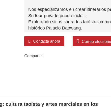
Nos especializamos en crear itinerarios p
Su tour privado puede incluir:
Explorando sitios sagrados taoístas como 
histórico Palacio Daowang.
Aprendiendo sobre las artes marciales Ko
por la UNESCO.
Contacta ahora
Correo electróni
Senderismo por paisajes impresionantes 
Saboree la auténtica cocina local en Pingl
Compartir:
Nuestros servicios incluyen guías profesi
planificación flexible adaptada a sus inte
cultural perfecta en China.
Contáctanos para diseñar tu viaje privad
: cultura taoísta y artes marciales en los