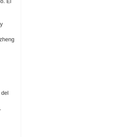
o. El
 y
nzheng
 del
.