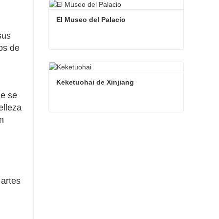
El Museo del Palacio
sus
os de
El Museo del Palacio
Contacta ahora
Keketuohai de Xinjiang
de se
elleza
n
Keketuohai de Xinjiang
Contacta ahora
 artes