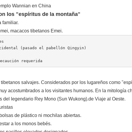
n los "espíritus de la montaña"
 familiar.
Emei
, macacos tibetanos Emei
.
es
cidental (pasado el pabellón Qingyin)
recaución requerida
tibetanos salvajes. Considerados por los lugareños como "espí
muy acostumbrados a los visitantes humanos. En la mitología ch
s del legendario Rey Mono (Sun Wukong).
de Viaje al Oeste
.
uristas
bolsas de plástico ni mochilas abiertas.
estar a los monos bebés.
los pasillos elevados designados.