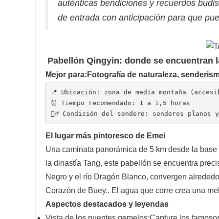
auténticas bendiciones y recuerdos budi
de entrada con anticipación para que pue
Pabellón Qingyin: donde se encuentran l
Mejor para:
Fotografía de naturaleza, senderism
📍 Ubicación: zona de media montaña (accesi
⏰ Tiempo recomendado: 1 a 1,5 horas
🚶‍♂️ Condición del sendero: senderos planos
El lugar más pintoresco de Emei
Una caminata panorámica de 5 km desde la base l
la dinastía Tang, este pabellón se encuentra prec
Negro y el río Dragón Blanco, convergen alreded
Corazón de Buey.
. El agua que corre crea una me
Aspectos destacados y leyendas
Vista de los puentes gemelos:
Capture los famosos