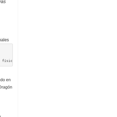
vas
nales
n física
ido en
 Dragón
a