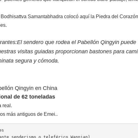
 Bodhisattva Samantabhadra colocó aquí la Piedra del Corazó
nes.
rantes:
El sendero que rodea el Pabellón Qingyin puede
Nuestras visitas guiadas proporcionan bastones para cam
aminata segura y cómoda.
onal de 62 toneladas
 real.
los más antiguos de Emei.
.
es
ante senderismo o teleférico Wannian)