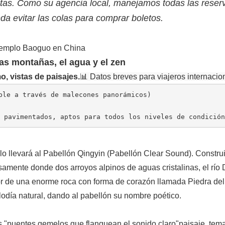
stas. Como su agencia local, manejamos todas las reser
da evitar las colas para comprar boletos.
as montañas, el agua y el zen
o, vistas de paisajes.
📊 Datos breves para viajeros internacio
ble a través de malecones panorámicos)
 y pavimentados, aptos para todos los niveles de condició
o llevará al Pabellón Qingyin (Pabellón Clear Sound)
. Constru
isamente donde dos arroyos alpinos de aguas cristalinas, el río
or de una enorme roca con forma de corazón llamada Piedra del
lodía natural, dando al pabellón su nombre poético.
 "puentes gemelos que flanquean el sonido claro"
paisaje, tem