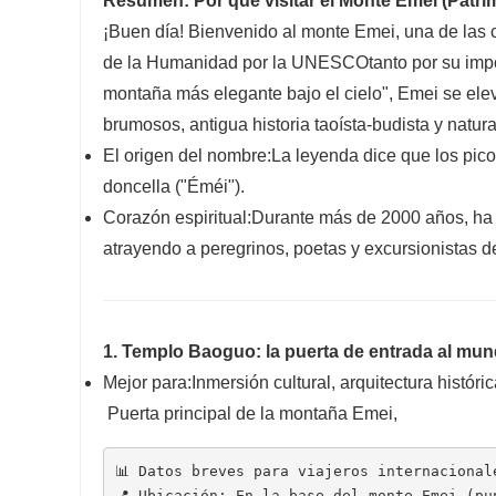
Resumen: Por qué visitar el Monte Emei (Patr
¡Buen día! Bienvenido al monte Emei, una de las
de la Humanidad por la UNESCO
tanto por su imp
montaña más elegante bajo el cielo", Emei se ele
brumosos, antigua historia taoísta-budista y natura
El origen del nombre:
La leyenda dice que los pico
doncella ("Éméi").
Corazón espiritual:
Durante más de 2000 años, ha 
atrayendo a peregrinos, poetas y excursionistas d
1. Templo Baoguo: la puerta de entrada al mu
Mejor para:
Inmersión cultural, arquitectura históri
Puerta principal de la montaña Emei,
📊 Datos breves para viajeros internacional
📍 Ubicación: En la base del monte Emei (pu