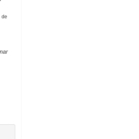
n de
inar