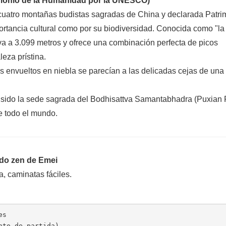
imonio de la Humanidad por la UNESCO)
 cuatro montañas budistas sagradas de China y declarada Patri
ortancia cultural como por su biodiversidad. Conocida como "la
va a 3.099 metros y ofrece una combinación perfecta de picos
leza prístina.
s envueltos en niebla se parecían a las delicadas cejas de una
sido la sede sagrada del Bodhisattva Samantabhadra (Puxian 
e todo el mundo.
ndo zen de Emei
ca, caminatas fáciles.
es
nto de partida)