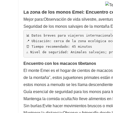
La zona de los monos Emei: Encuentro co
Mejor para:
Observación de vida silvestre, aventura
Seguridad de los monos salvajes de la montaña 
📊 Datos breves para viajeros internacional
📍 Ubicación: cerca de la zona ecológica oc
⏰ Tiempo recomendado: 45 minutos
⚠️ Nivel de seguridad: Animales salvajes; p
Encuentro con los macacos tibetanos
El monte Emei es el hogar de cientos de macacos 
de la montaña", estos juguetones primates están 
estos monos a menudo se les llama descendiente
Guía esencial de seguridad para los monos para t
Mantenga la comida oculta:
No lleve alimentos en 
Sin burlas:
Evite hacer movimientos bruscos o mol
Mantener la distancia:
Observe y fotografíe desde 