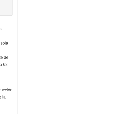
s
 sola
te de
sa 62
rucción
z la