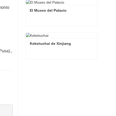
monio
El Museo del Palacio
El Museo del Palacio
Contacta ahora
Keketuohai de Xinjiang
Pusa).
,
Keketuohai de Xinjiang
Contacta ahora