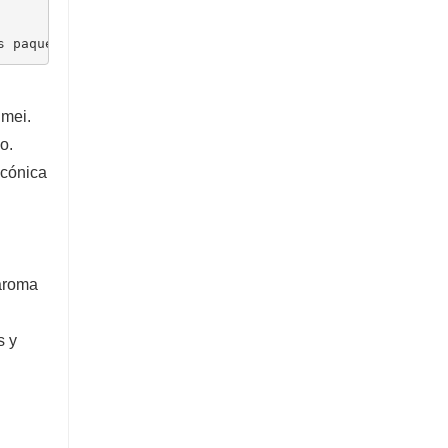
s paquetes turísticos)
Emei.
o.
icónica
 aroma
s y